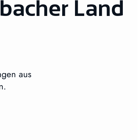
sbacher Land
ngen aus
n.