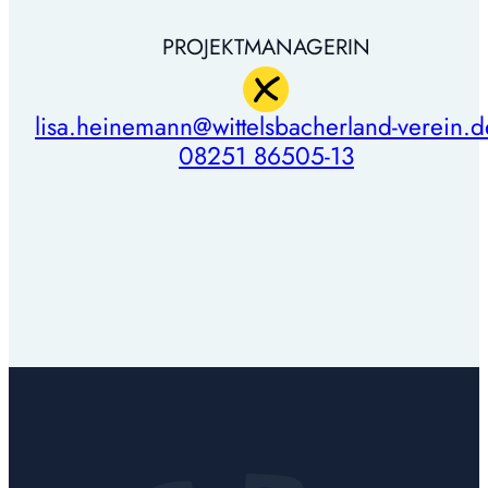
PROJEKTMANAGERIN
lisa.heinemann@wittelsbacherland-verein.d
08251 86505-13