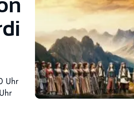
von
di
0 Uhr
Uhr