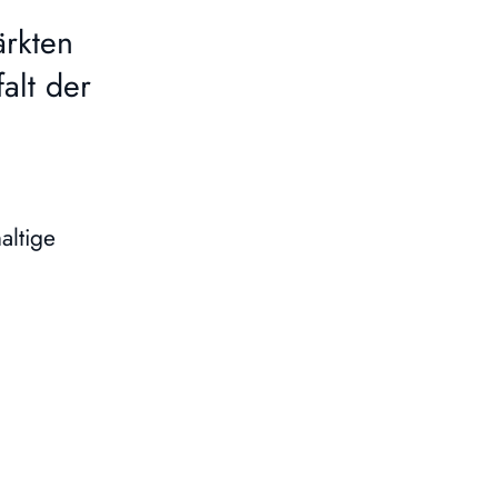
rkten
alt der
altige