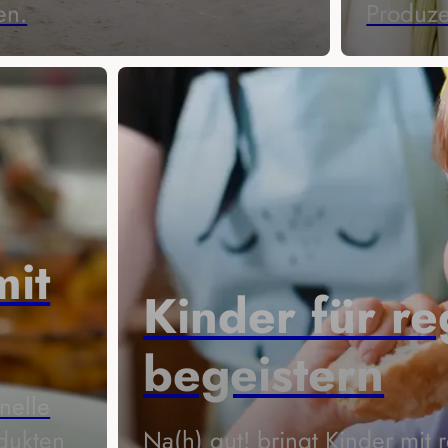
en.
Produz
mit
Kinder für r
begeistern
nelle
dukten
Na(h) gut! bringt Kinder mit