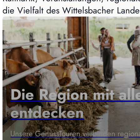
die Vielfalt des Wittelsbacher Lande
Die Region mit al
entdecken
Unsere GenussTouren verbinden regional