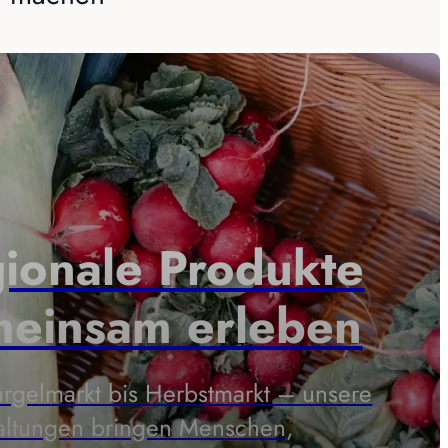
ionale Produkte
einsam erleben
rgelmarkt bis Herbstmarkt – unsere
altungen bringen Menschen,