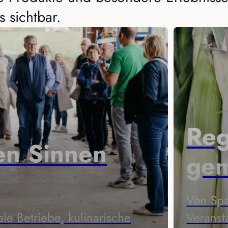
s sichtbar.
Reg
len Sinnen
gem
Von Spa
e Betriebe, kulinarische
Veranst