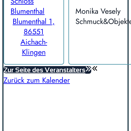
Schloss
Blumenthal
Monika Vesely
Blumenthal 1,
Schmuck&Objekt
86551
Aichach-
Klingen
Zur Seite des Veranstalters
Zurück zum Kalender