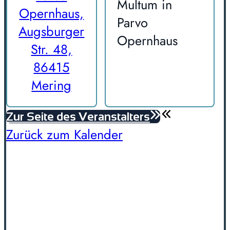
Multum in
Opernhaus,
Parvo
Augsburger
Opernhaus
Str. 48,
86415
Mering
Zur Seite des Veranstalters
Zurück zum Kalender