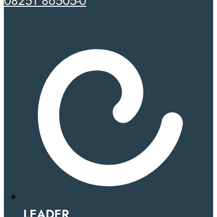
08251 86505-0
LEADER