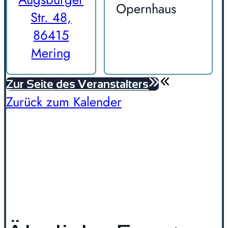
Opernhaus
Str. 48,
86415
Mering
Zur Seite des Veranstalters
Zurück zum Kalender