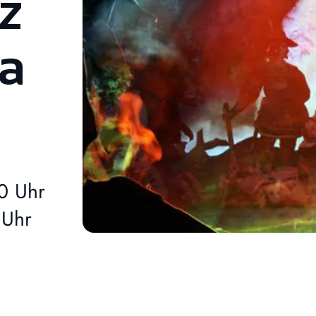
z
ia
0 Uhr
 Uhr