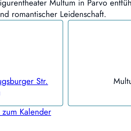
gurentheater Multum in Parvo entfüh
und romantischer Leidenschaft.
gsburger Str.
Mult
g
 zum Kalender