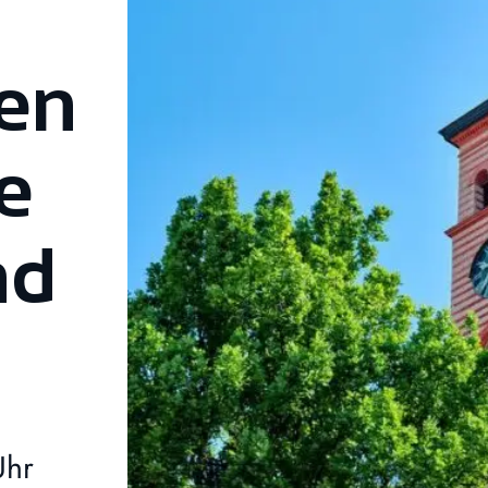
en
e
nd
Uhr