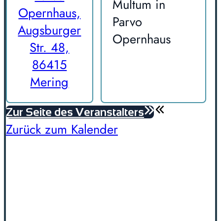
Multum in
Opernhaus,
Parvo
Augsburger
Opernhaus
Str. 48,
86415
Mering
Zur Seite des Veranstalters
Zurück zum Kalender