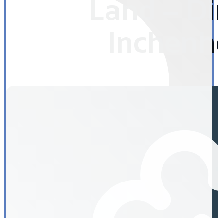
Land – Di
Inchenh