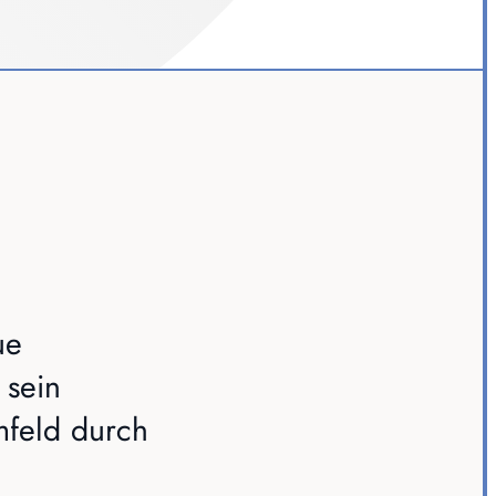
ue
 sein
mfeld durch