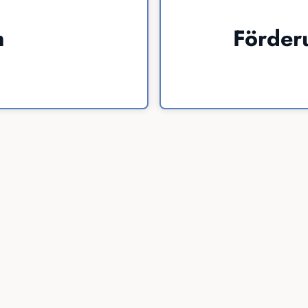
n
Förder