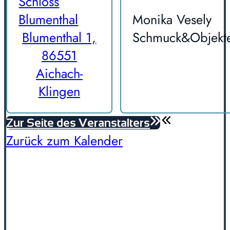
Schloss
Blumenthal
Monika Vesely
Blumenthal 1,
Schmuck&Objekt
86551
Aichach-
Klingen
Zur Seite des Veranstalters
Zurück zum Kalender