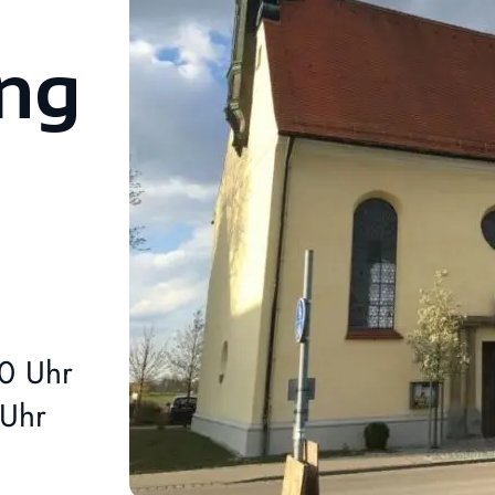
ung
0 Uhr
 Uhr