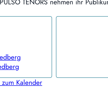
IMPULSO TENORS nehmen ihr Publiku
iedberg
iedberg
 zum Kalender