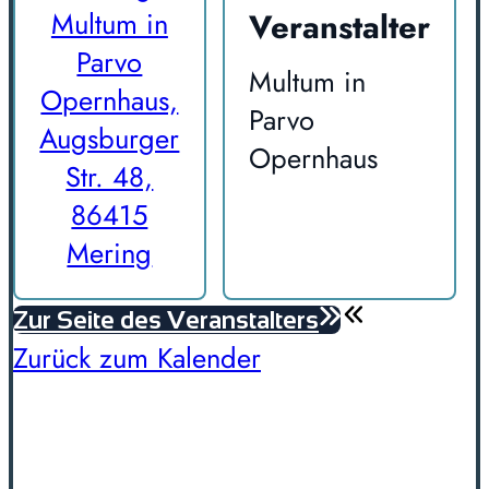
Veranstalter
Multum in
Parvo
Multum in
Opernhaus,
Parvo
Augsburger
Opernhaus
Str. 48,
86415
Mering
Zur Seite des Veranstalters
Zurück zum Kalender