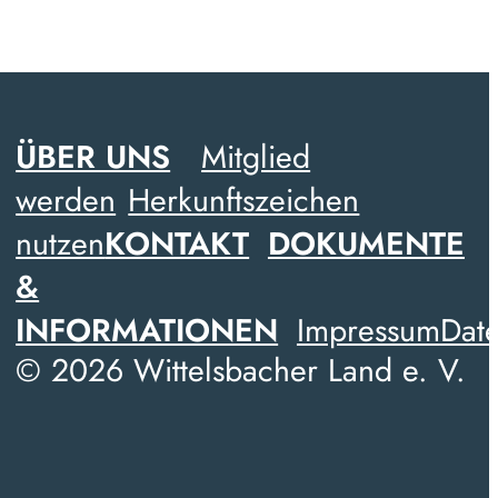
ÜBER UNS
Mitglied
werden
Herkunftszeichen
nutzen
KONTAKT
DOKUMENTE
&
INFORMATIONEN
Impressum
Date
© 2026 Wittelsbacher Land e. V.