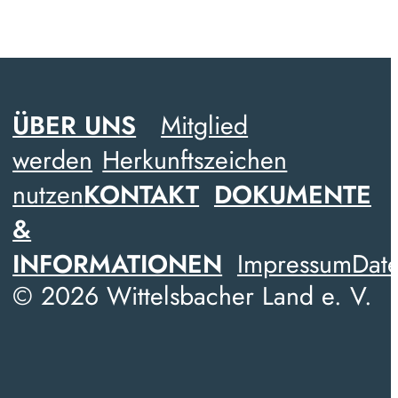
ÜBER UNS
Mitglied
werden
Herkunftszeichen
nutzen
KONTAKT
DOKUMENTE
&
INFORMATIONEN
Impressum
Date
© 2026 Wittelsbacher Land e. V.