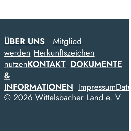
ÜBER UNS
Mitglied
werden
Herkunftszeichen
nutzen
KONTAKT
DOKUMENTE
&
INFORMATIONEN
Impressum
Date
© 2026 Wittelsbacher Land e. V.