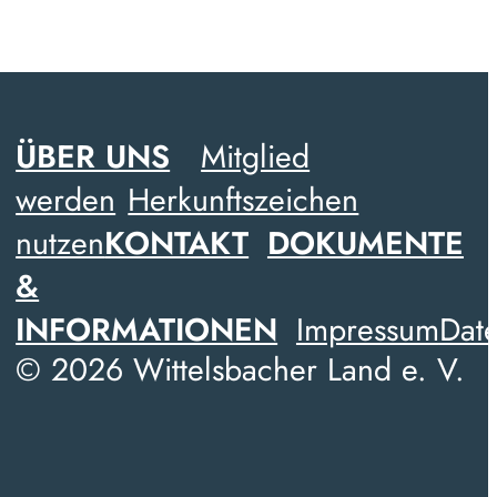
ÜBER UNS
Mitglied
werden
Herkunftszeichen
nutzen
KONTAKT
DOKUMENTE
&
INFORMATIONEN
Impressum
Date
© 2026 Wittelsbacher Land e. V.