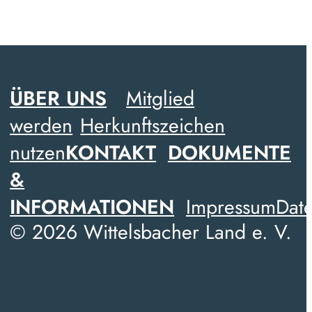
ÜBER UNS
Mitglied
werden
Herkunftszeichen
nutzen
KONTAKT
DOKUMENTE
&
INFORMATIONEN
Impressum
Date
© 2026 Wittelsbacher Land e. V.