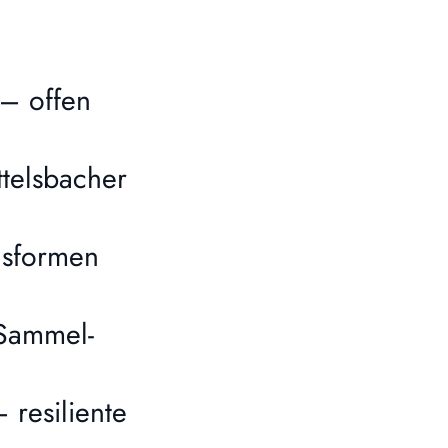
– offen
telsbacher
nsformen
 Sammel-
resiliente