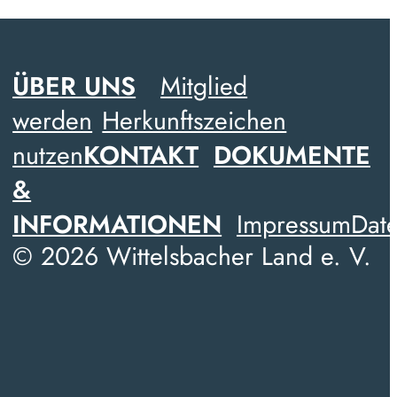
ÜBER UNS
Mitglied
werden
Herkunftszeichen
nutzen
KONTAKT
DOKUMENTE
&
INFORMATIONEN
Impressum
Date
© 2026 Wittelsbacher Land e. V.