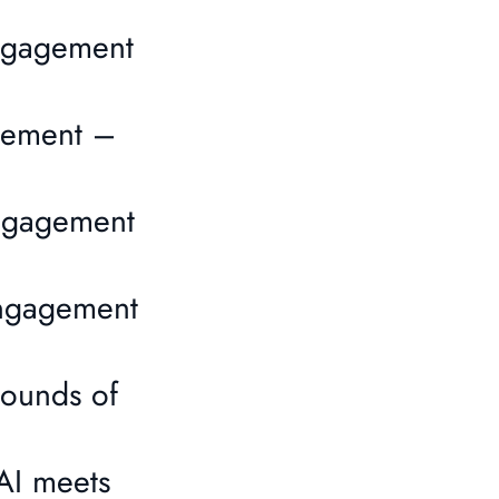
engagement
gement –
engagement
engagement
ounds of
AI meets